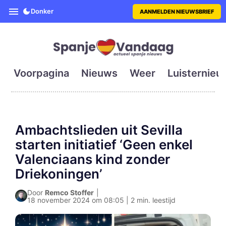
SpanjeVandaag is de eerste en g
Donker
AANMELDEN NIEUWSBRIEF
Voorpagina
Nieuws
Weer
Luisternieu
Ambachtslieden uit Sevilla
starten initiatief ‘Geen enkel
Valenciaans kind zonder
Driekoningen’
Door
Remco Stoffer
|
18 november 2024 om 08:05 | 2 min. leestijd