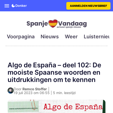
SpanjeVandaag is de eerste en g
Donker
AANMELDEN NIEUWSBRIEF
Voorpagina
Nieuws
Weer
Luisternieu
Algo de España – deel 102: De
mooiste Spaanse woorden en
uitdrukkingen om te kennen
Door
Remco Stoffer
|
19 juli 2023 om 06:55 | 5 min. leestijd