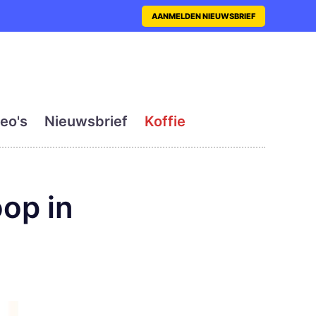
nt met actueel en dagelij
AANMELDEN NIEUWSBRIEF
eo's
Nieuwsbrief
Koffie
oop in