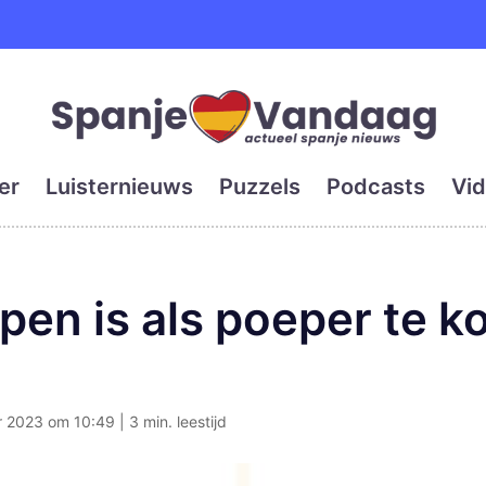
e en grootste digitale kra
er
Luisternieuws
Puzzels
Podcasts
Vid
en is als poeper te k
2023 om 10:49 | 3 min. leestijd