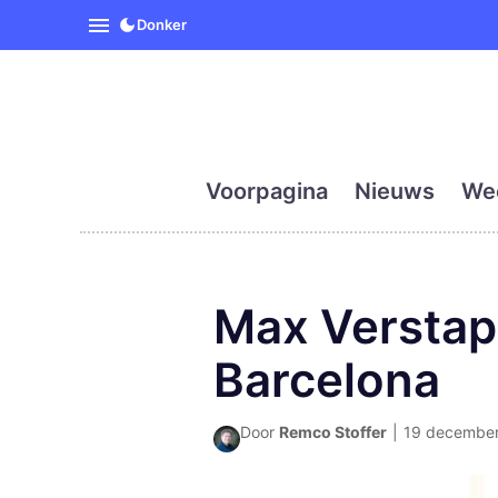
SpanjeVandaag is de eerst
Donker
Voorpagina
Nieuws
We
Max Verstapp
Barcelona
Door
Remco Stoffer
|
19 december 