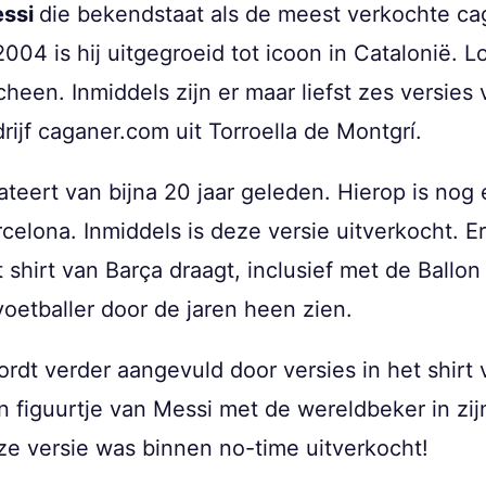
essi
die bekendstaat als de meest verkochte cag
2004 is hij uitgegroeid tot icoon in Catalonië. L
een. Inmiddels zijn er maar liefst zes versies
ijf caganer.com uit Torroella de Montgrí.
teert van bijna 20 jaar geleden. Hierop is nog
rcelona. Inmiddels is deze versie uitverkocht. E
shirt van Barça draagt, inclusief met de Ballon 
oetballer door de jaren heen zien.
rdt verder aangevuld door versies in het shirt
een figuurtje van Messi met de wereldbeker in zi
ze versie was binnen no-time uitverkocht!