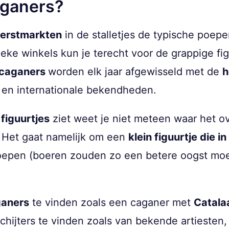
aganers?
erstmarkten
in de stalletjes de typische poep
eke winkels kun je terecht voor de grappige f
e caganers
worden elk jaar afgewisseld met de
h
e en internationale bekendheden.
e
figuurtjes
ziet weet je niet meteen waar het ov
 Het gaat namelijk om een
klein figuurtje die i
 poepen (boeren zouden zo een betere oogst moe
ganers
te vinden zoals een caganer met
Catala
schijters te vinden zoals van bekende artiesten,