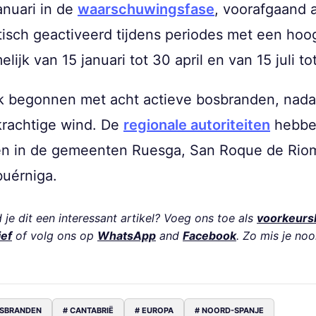
anuari in de
waarschuwingsfase
, voorafgaand a
atisch geactiveerd tijdens periodes met een hoo
ijk van 15 januari tot 30 april en van 15 juli to
k begonnen met acht actieve bosbranden, nadat
krachtige wind. De
regionale autoriteiten
hebbe
n in de gemeenten Ruesga, San Roque de Riomi
buérniga.
je dit een interessant artikel? Voeg ons toe als
voorkeurs
ief
of volg ons op
WhatsApp
and
Facebook
. Zo mis je noo
OSBRANDEN
# CANTABRIË
# EUROPA
# NOORD-SPANJE