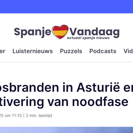
e en grootste digitale kra
er
Luisternieuws
Puzzels
Podcasts
Vid
osbranden in Asturië 
ctivering van noodfase
 om 11:15 | 2 min. leestijd