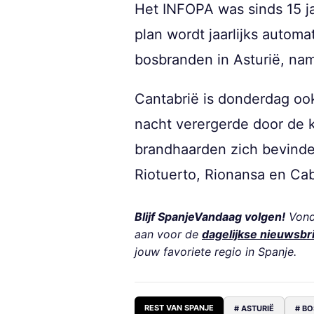
Het INFOPA was sinds 15 j
plan wordt jaarlijks autom
bosbranden in Asturië, namel
Cantabrië is donderdag oo
nacht verergerde door de 
brandhaarden zich bevinde
Riotuerto, Rionansa en Ca
Blijf SpanjeVandaag volgen!
Vond 
aan voor de
dagelijkse nieuwsbr
jouw favoriete regio in Spanje.
REST VAN SPANJE
# ASTURIË
# B