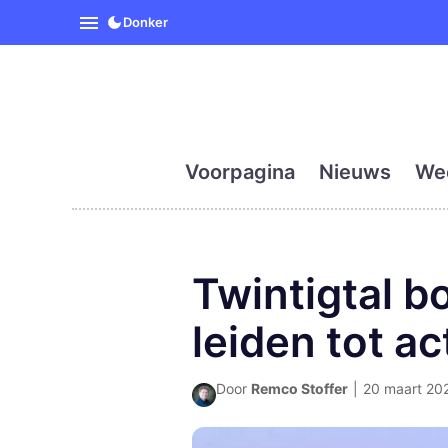
SpanjeVandaag is de eerst
Donker
Voorpagina
Nieuws
We
Twintigtal b
leiden tot a
Door
Remco Stoffer
|
20 maart 2025