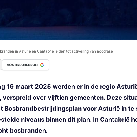
sbranden in Asturië en Cantabrië leiden tot activering van noodfase
VOORKEURSBRON
 19 maart 2025 werden er in de regio Asturië
 verspreid over vijftien gemeenten. Deze situ
 Bosbrandbestrijdingsplan voor Asturië in te 
stelde niveaus binnen dit plan. In Cantabrië h
cht bosbranden.