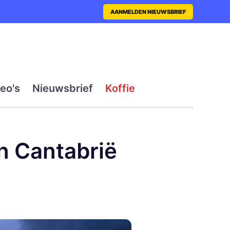
nt met actueel en dagelij
AANMELDEN NIEUWSBRIEF
eo's
Nieuwsbrief
Koffie
en Cantabrië