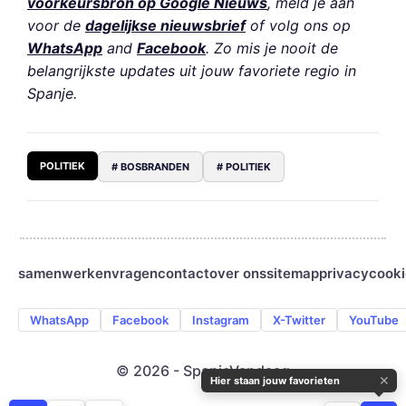
voorkeursbron op Google Nieuws
, meld je aan
voor de
dagelijkse nieuwsbrief
of volg ons op
WhatsApp
and
Facebook
. Zo mis je nooit de
belangrijkste updates uit jouw favoriete regio in
Spanje.
POLITIEK
# BOSBRANDEN
# POLITIEK
samenwerken
vragen
contact
over ons
sitemap
privacy
cooki
WhatsApp
Facebook
Instagram
X-Twitter
YouTube
© 2026 - SpanjeVandaag
✕
Hier staan jouw favorieten