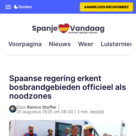
SpanjeVandaag is de eerste en g
Donker
AANMELDEN NIEUWSBRIEF
Voorpagina
Nieuws
Weer
Luisternieu
Spaanse regering erkent
bosbrandgebieden officieel als
noodzones
Door
Remco Stoffer
|
20 augustus 2025 om 08:30 | 2 min. leestijd