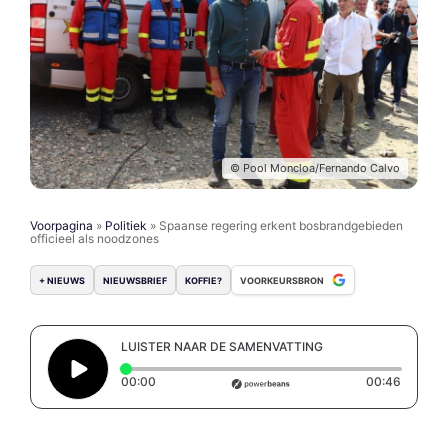
© Pool Moncloa/Fernando Calvo
Voorpagina
»
Politiek
»
Spaanse regering erkent bosbrandgebieden
officieel als noodzones
+ NIEUWS
NIEUWSBRIEF
KOFFIE?
VOORKEURSBRON
LUISTER NAAR DE SAMENVATTING
Elapsed time: 0 seconds
Duratio
00:00
00:46