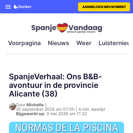
SpanjeVandaag is de eerste en g
Donker
AANMELDEN NIEUWSBRIEF
Voorpagina
Nieuws
Weer
Luisternieu
SpanjeVerhaal: Ons B&B-
avontuur in de provincie
Alicante (38)
Door
Michelle
|
20 september 2024 om 07:00 | 4 min. leestijd
Bijgewerkt op:
3 mei 2026 om 11:22