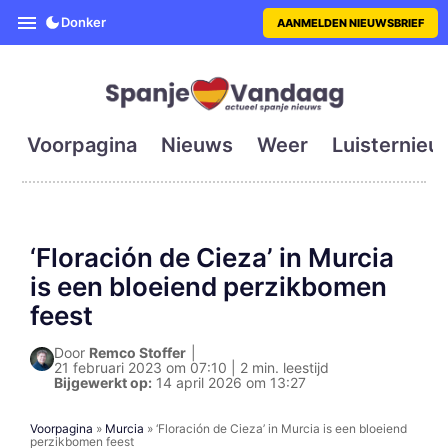
SpanjeVandaag is de eerste en g
Donker
AANMELDEN NIEUWSBRIEF
Voorpagina
Nieuws
Weer
Luisternieu
‘Floración de Cieza’ in Murcia
is een bloeiend perzikbomen
feest
Door
Remco Stoffer
|
21 februari 2023 om 07:10 | 2 min. leestijd
Bijgewerkt op:
14 april 2026 om 13:27
Voorpagina
»
Murcia
»
‘Floración de Cieza’ in Murcia is een bloeiend
perzikbomen feest