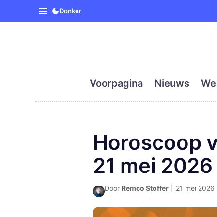
SpanjeVandaag is de eerst
Donker
Voorpagina
Nieuws
We
Horoscoop v
21 mei 2026
Door
Remco Stoffer
|
21 mei 2026 