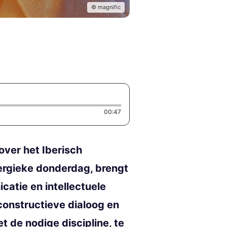
© magnific
Duration: 47 seconds
00:47
over het Iberisch
ergieke donderdag, brengt
atie en intellectuele
constructieve dialoog en
 de nodige discipline, te