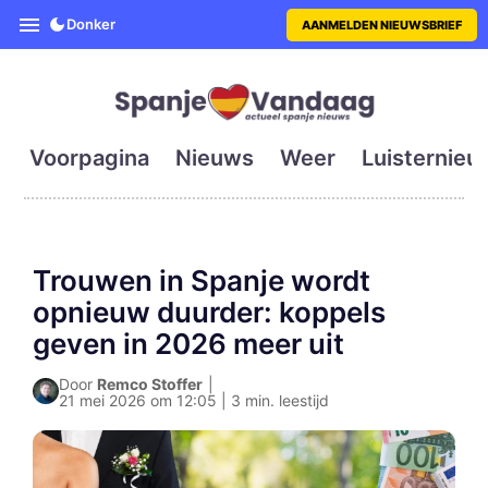
SpanjeVandaag is de eerste en g
Donker
AANMELDEN NIEUWSBRIEF
Voorpagina
Nieuws
Weer
Luisternieu
Trouwen in Spanje wordt
opnieuw duurder: koppels
geven in 2026 meer uit
Door
Remco Stoffer
|
21 mei 2026 om 12:05 | 3 min. leestijd