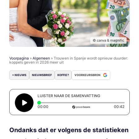
© canva & magnific
Voorpagina
»
Algemeen
»
Trouwen in Spanje wordt opnieuw duurder:
koppels geven in 2026 meer uit
+ NIEUWS
NIEUWSBRIEF
KOFFIE?
VOORKEURSBRON
LUISTER NAAR DE SAMENVATTING
Elapsed time: 0 seconds
Duratio
00:00
00:42
Ondanks dat er volgens de statistieken