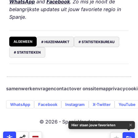
WhatsApp
and
Facebook
. Zo mis je nooit de
belangrijkste updates uit jouw favoriete regio in
Spanje.
ALGEMEEN
# HUIZENMARKT
# STATISTIEKBUREAU
# STATISTIEKEN
samenwerken
vragen
contact
over ons
sitemap
privacy
cooki
WhatsApp
Facebook
Instagram
X-Twitter
YouTube
© 2026 - SpanjeVandaag
✕
Hier staan jouw favorieten