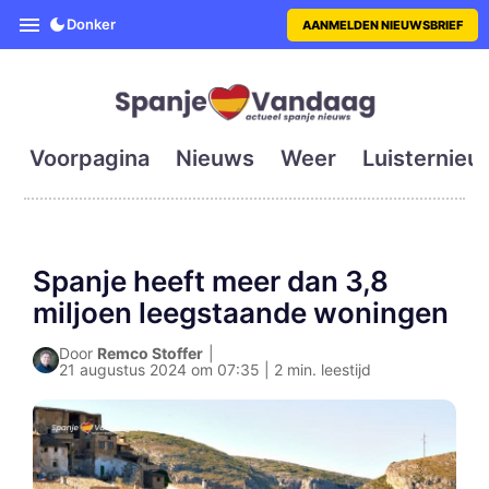
SpanjeVandaag is de eerste en g
Donker
AANMELDEN NIEUWSBRIEF
Voorpagina
Nieuws
Weer
Luisternieu
Spanje heeft meer dan 3,8
miljoen leegstaande woningen
Door
Remco Stoffer
|
21 augustus 2024 om 07:35 | 2 min. leestijd