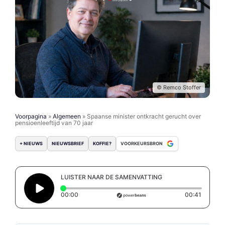
© Remco Stoffer
Voorpagina
»
Algemeen
»
Spaanse minister ontkracht gerucht over
pensioenleeftijd van 70 jaar
+ NIEUWS
NIEUWSBRIEF
KOFFIE?
VOORKEURSBRON
LUISTER NAAR DE SAMENVATTING
Elapsed time: 0 seconds
Duration
00:00
00:41