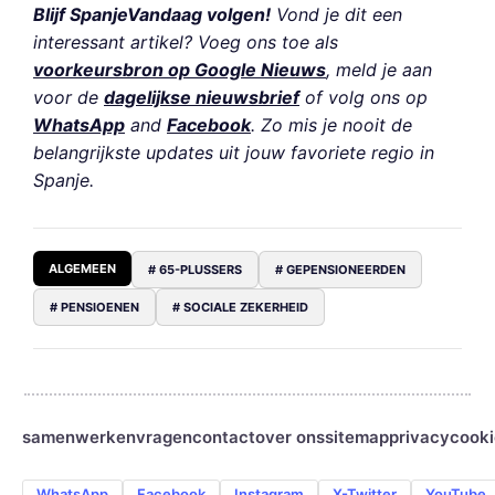
Blijf SpanjeVandaag volgen!
Vond je dit een
interessant artikel? Voeg ons toe als
voorkeursbron op Google Nieuws
, meld je aan
voor de
dagelijkse nieuwsbrief
of volg ons op
WhatsApp
and
Facebook
. Zo mis je nooit de
belangrijkste updates uit jouw favoriete regio in
Spanje.
ALGEMEEN
# 65-PLUSSERS
# GEPENSIONEERDEN
# PENSIOENEN
# SOCIALE ZEKERHEID
samenwerken
vragen
contact
over ons
sitemap
privacy
cooki
WhatsApp
Facebook
Instagram
X-Twitter
YouTube