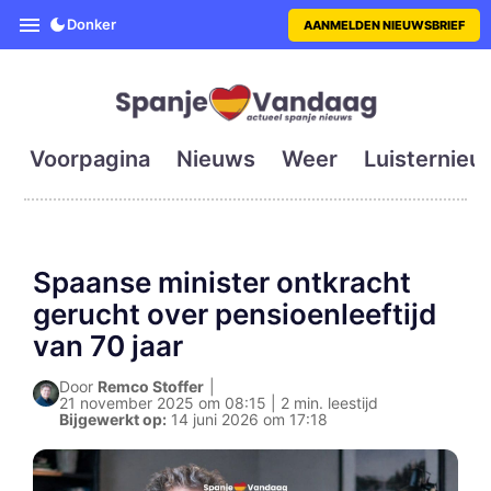
SpanjeVandaag is de eerste en g
Donker
AANMELDEN NIEUWSBRIEF
Voorpagina
Nieuws
Weer
Luisternieu
Spaanse minister ontkracht
gerucht over pensioenleeftijd
van 70 jaar
Door
Remco Stoffer
|
21 november 2025 om 08:15 | 2 min. leestijd
Bijgewerkt op:
14 juni 2026 om 17:18