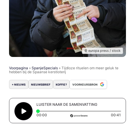
© europa press / stock
Voorpagina
»
SpanjeSpecials
»
Tijdloze rituelen om meer geluk te
hebben bij de Spaanse kerstloterij
+ NIEUWS
NIEUWSBRIEF
KOFFIE?
VOORKEURSBRON
LUISTER NAAR DE SAMENVATTING
Elapsed time: 0 seconds
Duration
00:00
00:41