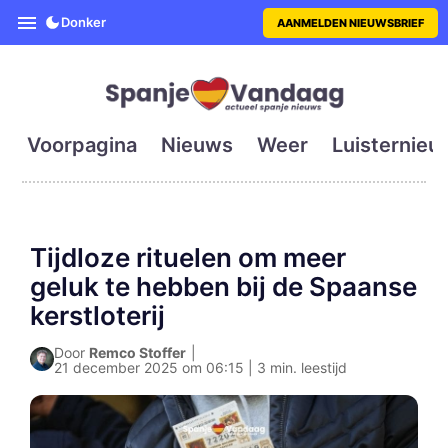
SpanjeVandaag is de eerste en g
Donker
AANMELDEN NIEUWSBRIEF
Voorpagina
Nieuws
Weer
Luisternieu
Tijdloze rituelen om meer
geluk te hebben bij de Spaanse
kerstloterij
Door
Remco Stoffer
|
21 december 2025 om 06:15 | 3 min. leestijd