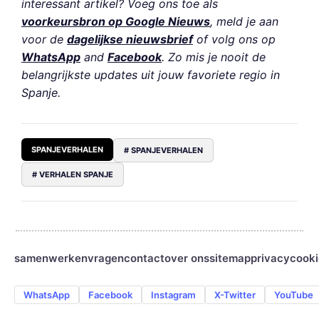
interessant artikel? Voeg ons toe als
voorkeursbron op Google Nieuws
, meld je aan
voor de
dagelijkse nieuwsbrief
of volg ons op
WhatsApp
and
Facebook
. Zo mis je nooit de
belangrijkste updates uit jouw favoriete regio in
Spanje.
SPANJEVERHALEN
# SPANJEVERHALEN
# VERHALEN SPANJE
samenwerken
vragen
contact
over ons
sitemap
privacy
cooki
WhatsApp
Facebook
Instagram
X-Twitter
YouTube