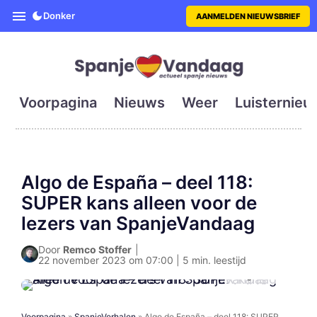
SpanjeVandaag is de eerste en g
Donker
AANMELDEN NIEUWSBRIEF
Voorpagina
Nieuws
Weer
Luisternieu
Algo de España – deel 118:
SUPER kans alleen voor de
lezers van SpanjeVandaag
Door
Remco Stoffer
|
22 november 2023 om 07:00 | 5 min. leestijd
© ingezonden
Voorpagina
»
SpanjeVerhalen
»
Algo de España – deel 118: SUPER