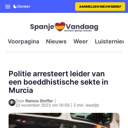
SpanjeVandaag is de eerste en g
Donker
AANMELDEN NIEUWSBRIEF
Voorpagina
Nieuws
Weer
Luisternieu
Politie arresteert leider van
een boeddhistische sekte in
Murcia
Door
Remco Stoffer
|
22 november 2023 om 16:56 | 2 min. leestijd