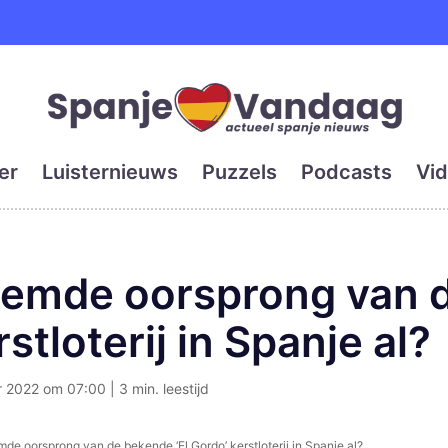
e en grootste digitale kra
er
Luisternieuws
Puzzels
Podcasts
Vid
vreemde oorsprong van
rstloterij in Spanje al?
2022 om 07:00 | 3 min. leestijd
emde oorsprong van de bekende ‘El Gordo’ kerstloterij in Spanje al?