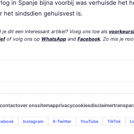
rlog in Spanje bijna voorbij was verhuisde het h
 het sindsdien gehuisvest is.
je dit een interessant artikel? Voeg ons toe als
voorkeurs
ief
of volg ons op
WhatsApp
and
Facebook
. Zo mis je noo
contact
over ons
sitemap
privacy
cookies
disclaimer
transpar
cebook
Instagram
X-Twitter
YouTube
TikTok
L