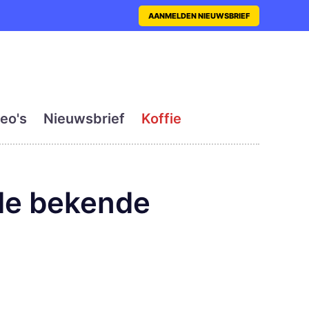
nt met actueel en dagelij
AANMELDEN NIEUWSBRIEF
eo's
Nieuwsbrief
Koffie
 de bekende