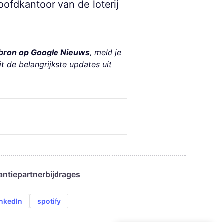
oofdkantoor van de loterij
bron op Google Nieuws
, meld je
it de belangrijkste updates uit
antie
partnerbijdrages
inkedIn
spotify