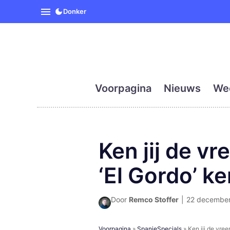
SpanjeVandaag is de eerst
Donker
Voorpagina
Nieuws
We
Ken jij de 
‘El Gordo’ ke
Door
Remco Stoffer
|
22 december 
Voorpagina
»
SpanjeSpecials
»
Ken jij de vre