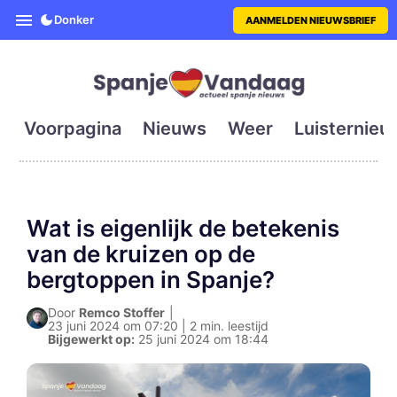
SpanjeVandaag is de eerste en g
Donker
AANMELDEN NIEUWSBRIEF
Voorpagina
Nieuws
Weer
Luisternieu
Wat is eigenlijk de betekenis
van de kruizen op de
bergtoppen in Spanje?
Door
Remco Stoffer
|
23 juni 2024 om 07:20 | 2 min. leestijd
Bijgewerkt op:
25 juni 2024 om 18:44