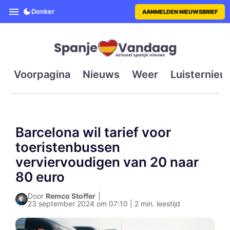
SpanjeVandaag is de eerste en g
Donker
AANMELDEN NIEUWSBRIEF
Voorpagina
Nieuws
Weer
Luisternieu
Barcelona wil tarief voor
toeristenbussen
verviervoudigen van 20 naar
80 euro
Door
Remco Stoffer
|
23 september 2024 om 07:10 | 2 min. leestijd