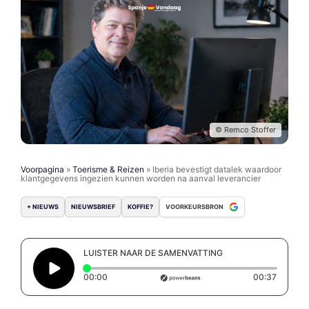
© Remco Stoffer
Voorpagina
»
Toerisme & Reizen
»
Iberia bevestigt datalek waardoor
klantgegevens ingezien kunnen worden na aanval leverancier
+ NIEUWS
NIEUWSBRIEF
KOFFIE?
VOORKEURSBRON
LUISTER NAAR DE SAMENVATTING
Elapsed time: 0 seconds
Duratio
00:00
00:37