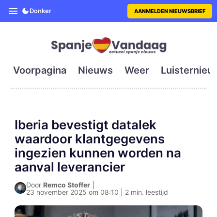
SpanjeVandaag is de eerste en g
Donker
AANMELDEN NIEUWSBRIEF
Voorpagina
Nieuws
Weer
Luisternieu
Iberia bevestigt datalek
waardoor klantgegevens
ingezien kunnen worden na
aanval leverancier
Door
Remco Stoffer
|
23 november 2025 om 08:10 | 2 min. leestijd