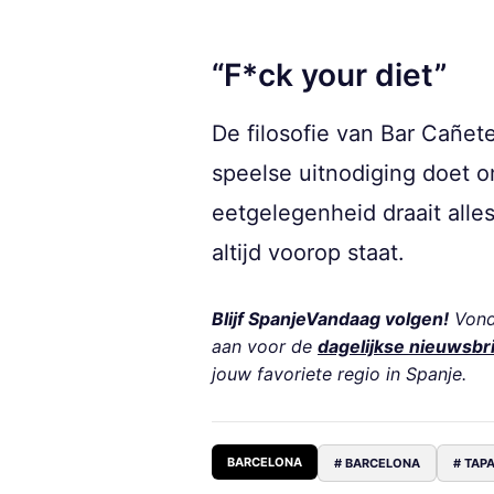
“F*ck your diet”
De filosofie van Bar Cañet
speelse uitnodiging doet o
eetgelegenheid draait alle
altijd voorop staat.
Blijf SpanjeVandaag volgen!
Vond 
aan voor de
dagelijkse nieuwsbr
jouw favoriete regio in Spanje.
BARCELONA
# BARCELONA
# TAP