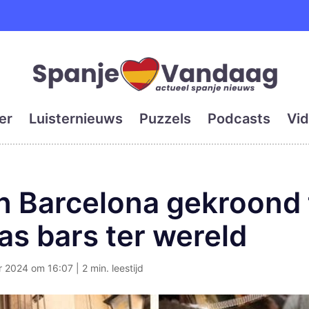
e en grootste digitale kra
er
Luisternieuws
Puzzels
Podcasts
Vid
n Barcelona gekroond 
as bars ter wereld
2024 om 16:07 | 2 min. leestijd