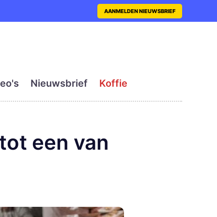
nt met actueel en dagelij
AANMELDEN NIEUWSBRIEF
eo's
Nieuwsbrief
Koffie
tot een van