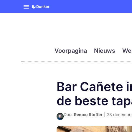
SpanjeVandaag is de eerst
Donker
Voorpagina
Nieuws
We
Bar Cañete i
de beste tap
Door
Remco Stoffer
|
23 december 