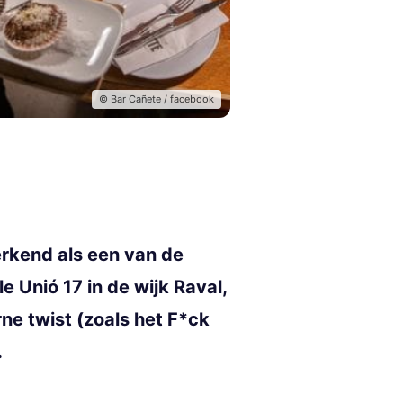
© Bar Cañete / facebook
erkend als een van de
e Unió 17 in de wijk Raval,
ne twist (zoals het F*ck
.