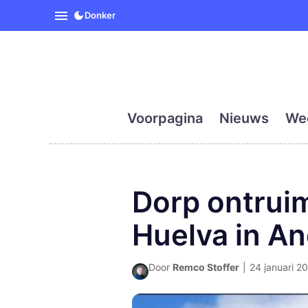
SpanjeVandaag is de eerst
Donker
Voorpagina
Nieuws
We
Dorp ontrui
Huelva in An
Door
Remco Stoffer
|
24 januari 20