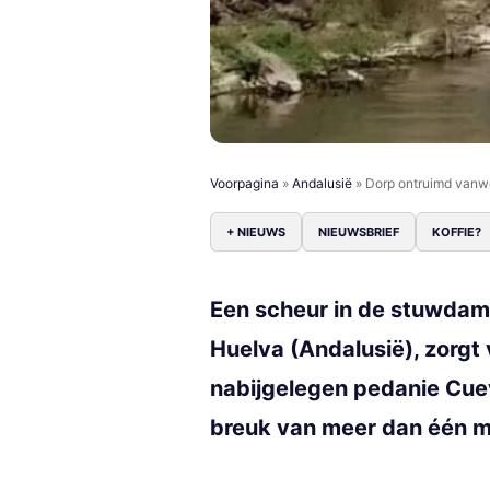
Voorpagina
»
Andalusië
»
Dorp ontruimd vanwe
+ NIEUWS
NIEUWSBRIEF
KOFFIE?
Een scheur in de stuwdam v
Huelva (Andalusië), zorg
nabijgelegen pedanie Cue
breuk van meer dan één me