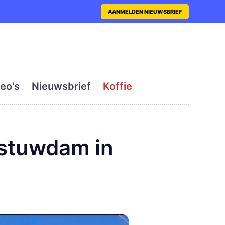
nt met actueel en dagelij
AANMELDEN NIEUWSBRIEF
eo's
Nieuwsbrief
Koffie
 stuwdam in