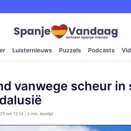
e en grootste digitale kra
er
Luisternieuws
Puzzels
Podcasts
Vid
md vanwege scheur in
dalusië
25 om 12:14 | 2 min. leestijd