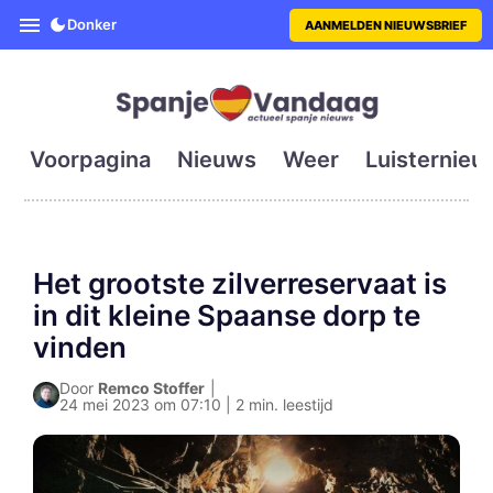
SpanjeVandaag is de eerste en g
Donker
AANMELDEN NIEUWSBRIEF
Voorpagina
Nieuws
Weer
Luisternieu
Het grootste zilverreservaat is
in dit kleine Spaanse dorp te
vinden
Door
Remco Stoffer
|
24 mei 2023 om 07:10 | 2 min. leestijd