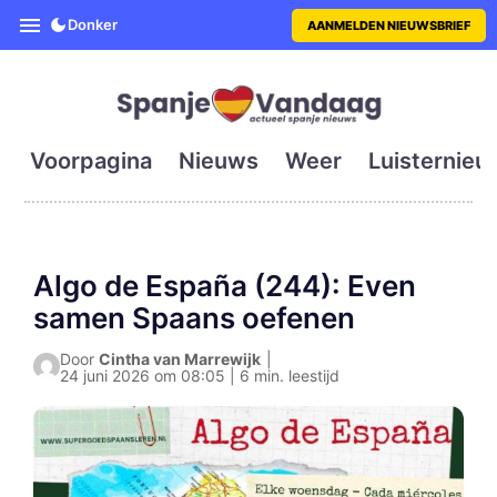
SpanjeVandaag is de eerste en g
Donker
AANMELDEN NIEUWSBRIEF
Voorpagina
Nieuws
Weer
Luisternieu
Algo de España (244): Even
samen Spaans oefenen
Door
Cintha van Marrewijk
|
24 juni 2026 om 08:05 | 6 min. leestijd