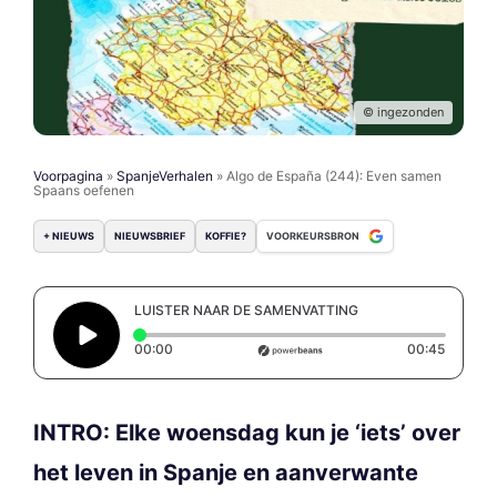
© ingezonden
Voorpagina
»
SpanjeVerhalen
»
Algo de España (244): Even samen
Spaans oefenen
+ NIEUWS
NIEUWSBRIEF
KOFFIE?
VOORKEURSBRON
LUISTER NAAR DE SAMENVATTING
Elapsed time: 0 seconds
Duratio
00:00
00:45
INTRO: Elke woensdag kun je ‘iets’ over
het leven in Spanje en aanverwante