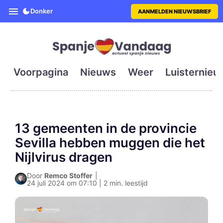
SpanjeVandaag is de eerste en g
Donker
AANMELDEN NIEUWSBRIEF
Voorpagina
Nieuws
Weer
Luisternieu
13 gemeenten in de provincie
Sevilla hebben muggen die het
Nijlvirus dragen
Door
Remco Stoffer
|
24 juli 2024 om 07:10 | 2 min. leestijd