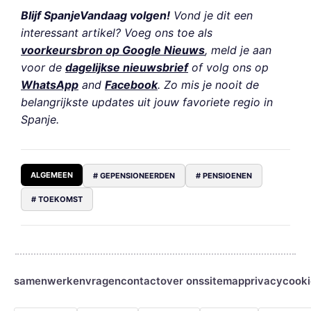
Blijf SpanjeVandaag volgen!
Vond je dit een
interessant artikel? Voeg ons toe als
voorkeursbron op Google Nieuws
, meld je aan
voor de
dagelijkse nieuwsbrief
of volg ons op
WhatsApp
and
Facebook
. Zo mis je nooit de
belangrijkste updates uit jouw favoriete regio in
Spanje.
ALGEMEEN
# GEPENSIONEERDEN
# PENSIOENEN
# TOEKOMST
samenwerken
vragen
contact
over ons
sitemap
privacy
cooki