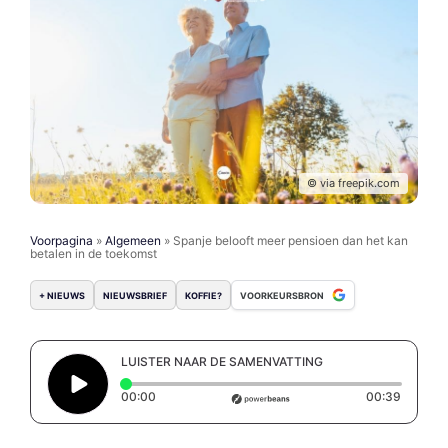
© via freepik.com
Voorpagina
»
Algemeen
»
Spanje belooft meer pensioen dan het kan
betalen in de toekomst
+ NIEUWS
NIEUWSBRIEF
KOFFIE?
VOORKEURSBRON
LUISTER NAAR DE SAMENVATTING
Elapsed time: 0 seconds
Duratio
00:00
00:39