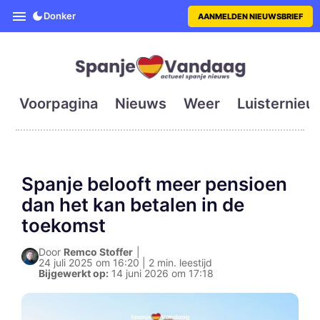
SpanjeVandaag is de eerste en g
Donker
AANMELDEN NIEUWSBRIEF
Voorpagina
Nieuws
Weer
Luisternieu
Spanje belooft meer pensioen
dan het kan betalen in de
toekomst
Door
Remco Stoffer
|
24 juli 2025 om 16:20 | 2 min. leestijd
Bijgewerkt op:
14 juni 2026 om 17:18