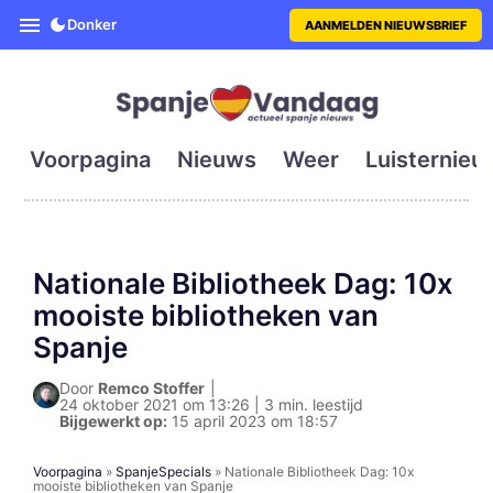
SpanjeVandaag is de eerste en g
Donker
AANMELDEN NIEUWSBRIEF
Voorpagina
Nieuws
Weer
Luisternieu
Nationale Bibliotheek Dag: 10x
mooiste bibliotheken van
Spanje
Door
Remco Stoffer
|
24 oktober 2021 om 13:26 | 3 min. leestijd
Bijgewerkt op:
15 april 2023 om 18:57
Voorpagina
»
SpanjeSpecials
»
Nationale Bibliotheek Dag: 10x
mooiste bibliotheken van Spanje