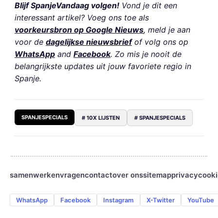
Blijf SpanjeVandaag volgen!
Vond je dit een
interessant artikel? Voeg ons toe als
voorkeursbron op Google Nieuws
, meld je aan
voor de
dagelijkse nieuwsbrief
of volg ons op
WhatsApp
and
Facebook
. Zo mis je nooit de
belangrijkste updates uit jouw favoriete regio in
Spanje.
SPANJESPECIALS
# 10X LIJSTEN
# SPANJESPECIALS
samenwerken
vragen
contact
over ons
sitemap
privacy
cooki
WhatsApp
Facebook
Instagram
X-Twitter
YouTube