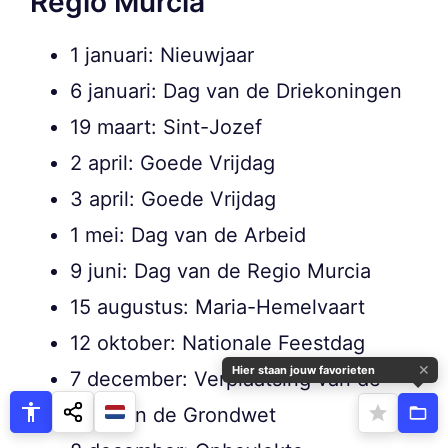
Regio Murcia
1 januari: Nieuwjaar
6 januari: Dag van de Driekoningen
19 maart: Sint-Jozef
2 april: Goede Vrijdag
3 april: Goede Vrijdag
1 mei: Dag van de Arbeid
9 juni: Dag van de Regio Murcia
15 augustus: Maria-Hemelvaart
12 oktober: Nationale Feestdag
✕
Hier staan jouw favorieten
7 december: Verplaatsing van de
Dag van de Grondwet