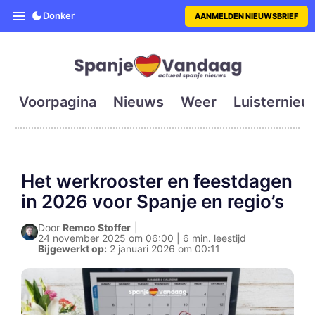
SpanjeVandaag is de eerste en g
Donker
AANMELDEN NIEUWSBRIEF
Voorpagina
Nieuws
Weer
Luisternieu
Het werkrooster en feestdagen
in 2026 voor Spanje en regio’s
Door
Remco Stoffer
|
24 november 2025 om 06:00 | 6 min. leestijd
Bijgewerkt op:
2 januari 2026 om 00:11