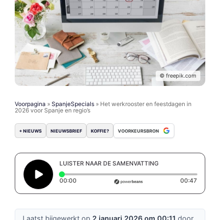
© freepik.com
Voorpagina
»
SpanjeSpecials
»
Het werkrooster en feestdagen in
2026 voor Spanje en regio’s
+ NIEUWS
NIEUWSBRIEF
KOFFIE?
VOORKEURSBRON
LUISTER NAAR DE SAMENVATTING
Elapsed time: 0 seconds
Duratio
00:00
00:47
Laatst bijgewerkt op
2 januari 2026 om 00:11
door