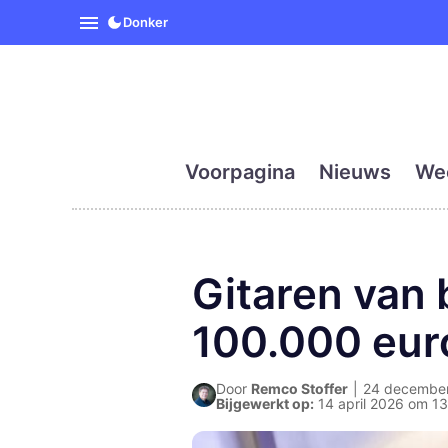
SpanjeVandaag is de eerst
Donker
Voorpagina
Nieuws
We
Gitaren van 
100.000 eur
Door
Remco Stoffer
|
24 december 
Bijgewerkt op:
14 april 2026 om 13