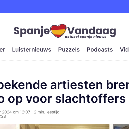
e en grootste digitale kra
er
Luisternieuws
Puzzels
Podcasts
Vid
bekende artiesten bre
o op voor slachtoffer
2024 om 12:07 | 2 min. leestijd
:28