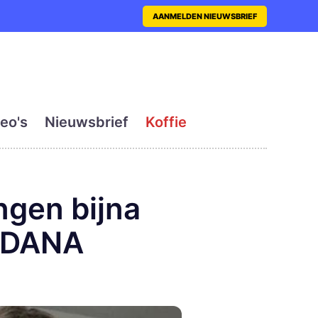
nt met actueel en dagelij
AANMELDEN NIEUWSBRIEF
eo's
Nieuwsbrief
Koffie
ngen bijna
s DANA