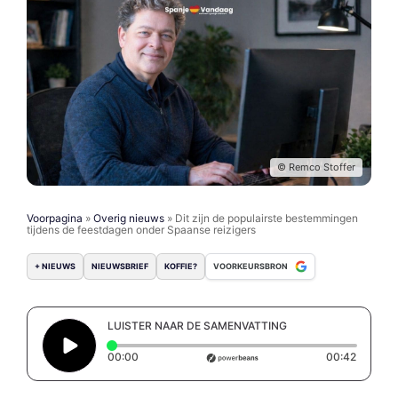
© Remco Stoffer
Voorpagina
»
Overig nieuws
»
Dit zijn de populairste bestemmingen
tijdens de feestdagen onder Spaanse reizigers
+ NIEUWS
NIEUWSBRIEF
KOFFIE?
VOORKEURSBRON
LUISTER NAAR DE SAMENVATTING
Elapsed time: 0 seconds
Duratio
00:00
00:42