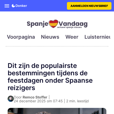
SpanjeVandaag is de eerste en g
Donker
AANMELDEN NIEUWSBRIEF
Voorpagina
Nieuws
Weer
Luisternieu
Dit zijn de populairste
bestemmingen tijdens de
feestdagen onder Spaanse
reizigers
Door
Remco Stoffer
|
24 december 2025 om 07:45 | 2 min. leestijd