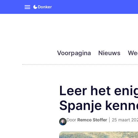
SpanjeVandaag is de eerst
Donker
Voorpagina
Nieuws
We
Leer het enig
Spanje kenn
Door
Remco Stoffer
|
25 maart 202