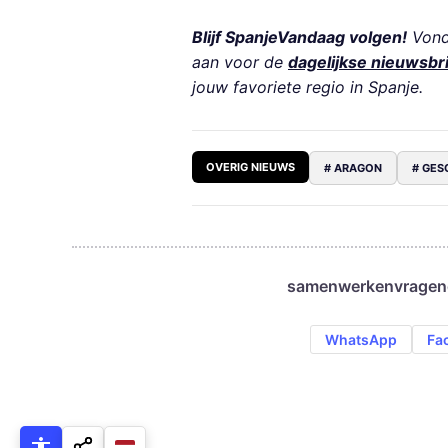
Blijf SpanjeVandaag volgen!
Vond 
aan voor de
dagelijkse nieuwsbr
jouw favoriete regio in Spanje.
OVERIG NIEUWS
# ARAGON
# GES
samenwerken
vragen
WhatsApp
Fa