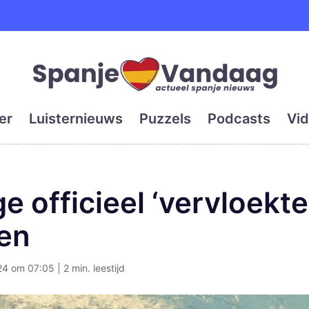
e en grootste digitale kra
er
Luisternieuws
Puzzels
Podcasts
Vid
e officieel ‘vervloekt
en
4 om 07:05 | 2 min. leestijd