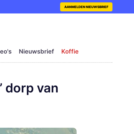
nt met actueel en dagelij
AANMELDEN NIEUWSBRIEF
eo's
Nieuwsbrief
Koffie
e’ dorp van