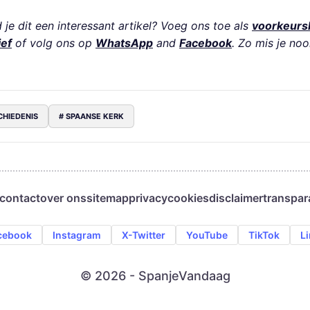
je dit een interessant artikel? Voeg ons toe als
voorkeurs
ief
of volg ons op
WhatsApp
and
Facebook
. Zo mis je noo
CHIEDENIS
# SPAANSE KERK
contact
over ons
sitemap
privacy
cookies
disclaimer
transpar
cebook
Instagram
X-Twitter
YouTube
TikTok
L
© 2026 - SpanjeVandaag