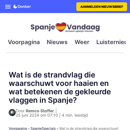
SpanjeVandaag is de eerste en g
Donker
AANMELDEN NIEUWSBRIEF
Voorpagina
Nieuws
Weer
Luisternieu
Wat is de strandvlag die
waarschuwt voor haaien en
wat betekenen de gekleurde
vlaggen in Spanje?
Door
Remco Stoffer
|
25 juni 2024 om 07:10 | 4 min. leestijd
Voorpagina
»
SpanjeSpecials
»
Wat is de strandvlag die waarschuwt