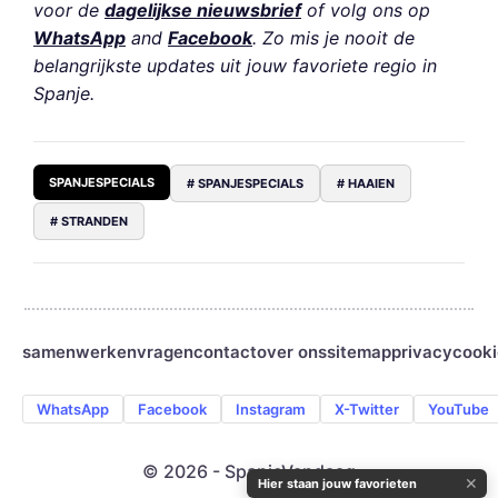
voor de
dagelijkse nieuwsbrief
of volg ons op
WhatsApp
and
Facebook
. Zo mis je nooit de
belangrijkste updates uit jouw favoriete regio in
Spanje.
SPANJESPECIALS
# SPANJESPECIALS
# HAAIEN
# STRANDEN
samenwerken
vragen
contact
over ons
sitemap
privacy
cooki
WhatsApp
Facebook
Instagram
X-Twitter
YouTube
© 2026 - SpanjeVandaag
✕
Hier staan jouw favorieten