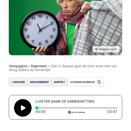
© freepik.com
Voorpagina
»
Algemeen
»
Ook in Spanje gaat de klok weer een uur
terug tijdens de wintertijd
+ NIEUWS
NIEUWSBRIEF
KOFFIE?
VOORKEURSBRON
LUISTER NAAR DE SAMENVATTING
Elapsed time: 0 seconds
Duratio
00:00
00:47