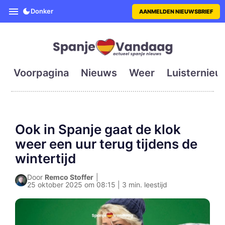
SpanjeVandaag is de eerste en g
Donker
AANMELDEN NIEUWSBRIEF
Voorpagina
Nieuws
Weer
Luisternieu
Ook in Spanje gaat de klok
weer een uur terug tijdens de
wintertijd
Door
Remco Stoffer
|
25 oktober 2025 om 08:15 | 3 min. leestijd