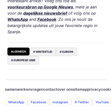
interessant artikel? Voeg ons toe als
voorkeursbron op Google Nieuws
, meld je aan
voor de
dagelijkse nieuwsbrief
of volg ons op
WhatsApp
and
Facebook
. Zo mis je nooit de
belangrijkste updates uit jouw favoriete regio in
Spanje.
ALGEMEEN
# WINTERTIJD
# EUROPA
# EUROPESE UNIE
samenwerken
vragen
contact
over ons
sitemap
privacy
cooki
WhatsApp
Facebook
Instagram
X-Twitter
YouTube