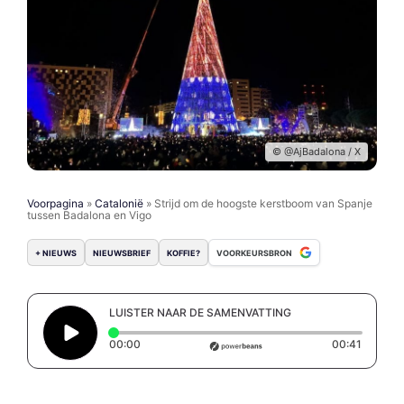
© @AjBadalona / X
Voorpagina
»
Catalonië
»
Strijd om de hoogste kerstboom van Spanje
tussen Badalona en Vigo
+ NIEUWS
NIEUWSBRIEF
KOFFIE?
VOORKEURSBRON
LUISTER NAAR DE SAMENVATTING
Elapsed time: 0 seconds
Duration
00:00
00:41