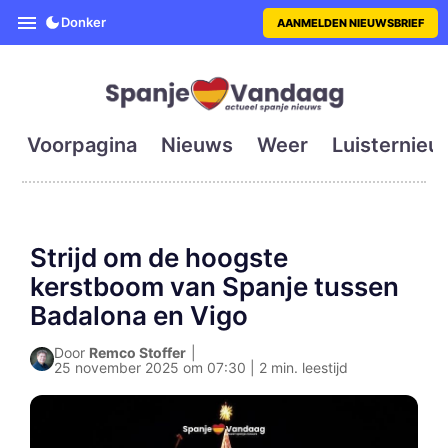
SpanjeVandaag is de eerste en g
Donker
AANMELDEN NIEUWSBRIEF
Voorpagina
Nieuws
Weer
Luisternieu
Strijd om de hoogste
kerstboom van Spanje tussen
Badalona en Vigo
Door
Remco Stoffer
|
25 november 2025 om 07:30 | 2 min. leestijd