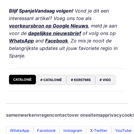
Blijf SpanjeVandaag volgen!
Vond je dit een
interessant artikel? Voeg ons toe als
voorkeursbron op Google Nieuws
, meld je aan
voor de
dagelijkse nieuwsbrief
of volg ons op
WhatsApp
and
Facebook
. Zo mis je nooit de
belangrijkste updates uit jouw favoriete regio in
Spanje.
CATALONIË
# CATALONIË
# KERSTMIS
# VIGO
samenwerken
vragen
contact
over ons
sitemap
privacy
cooki
WhatsApp
Facebook
Instagram
X-Twitter
YouTube