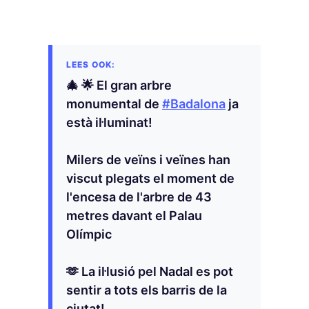
🎄 🌟 El gran arbre
monumental de
#Badalona
ja
està il·luminat!
Milers de veïns i veïnes han
viscut plegats el moment de
l'encesa de l'arbre de 43
metres davant el Palau
Olímpic
🫶 La il·lusió pel Nadal es pot
sentir a tots els barris de la
ciutat!