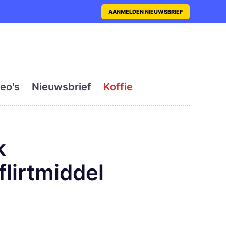
nt met actueel en dagelij
AANMELDEN NIEUWSBRIEF
eo's
Nieuwsbrief
Koffie
k
flirtmiddel