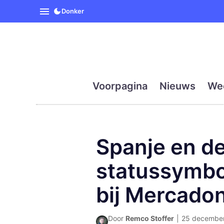
SpanjeVandaag is de eerst
Donker
Voorpagina
Nieuws
We
Spanje en de
statussymboo
bij Mercado
Door
Remco Stoffer
|
25 december 