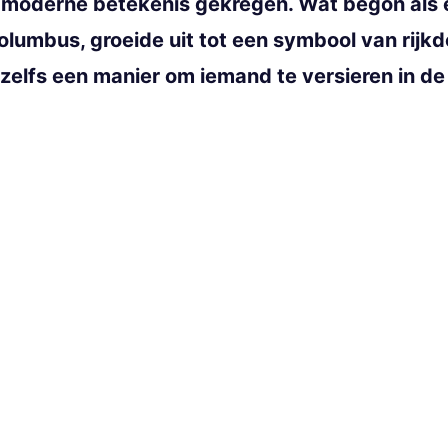
n moderne betekenis gekregen. Wat begon als 
 Columbus, groeide uit tot een symbool van rijk
 zelfs een manier om iemand te versieren in d