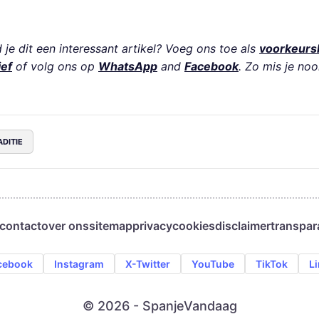
je dit een interessant artikel? Voeg ons toe als
voorkeurs
ief
of volg ons op
WhatsApp
and
Facebook
. Zo mis je noo
ADITIE
contact
over ons
sitemap
privacy
cookies
disclaimer
transpar
cebook
Instagram
X-Twitter
YouTube
TikTok
L
© 2026 - SpanjeVandaag