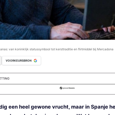
nas: van koninklijk statussymbool tot kersttraditie en flirtmiddel bij Mercadona
VOORKEURSBRON
ATTING
ds
dig een heel gewone vrucht, maar in Spanje he