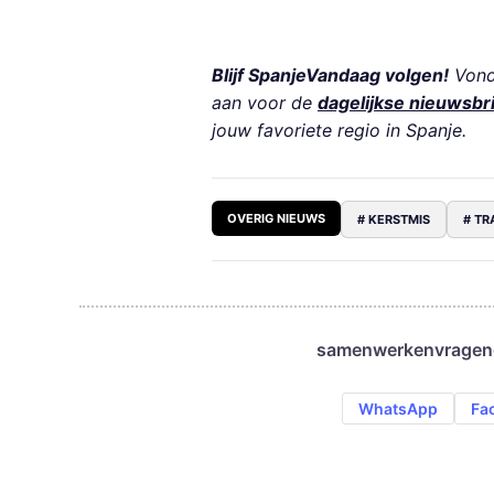
Blijf SpanjeVandaag volgen!
Vond 
aan voor de
dagelijkse nieuwsbr
jouw favoriete regio in Spanje.
OVERIG NIEUWS
# KERSTMIS
# TR
samenwerken
vragen
WhatsApp
Fa