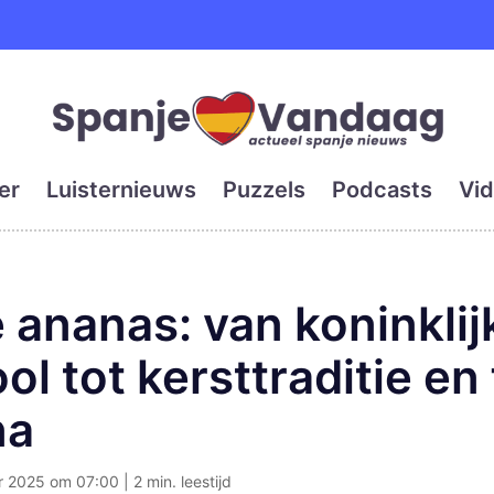
e en grootste digitale kra
er
Luisternieuws
Puzzels
Podcasts
Vid
 ananas: van koninklij
l tot kersttraditie en 
na
2025 om 07:00 | 2 min. leestijd