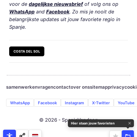
voor de
dagelijkse nieuwsbrief
of volg ons op
WhatsApp
and
Facebook
. Zo mis je nooit de
belangrijkste updates uit jouw favoriete regio in
Spanje.
COSTA DEL SOL
samenwerken
vragen
contact
over ons
sitemap
privacy
cooki
WhatsApp
Facebook
Instagram
X-Twitter
YouTube
© 2026 - SpanjeVandaag
✕
Hier staan jouw favorieten