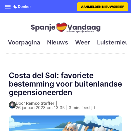
SpanjeVandaag is de eerste en g
Donker
AANMELDEN NIEUWSBRIEF
Voorpagina
Nieuws
Weer
Luisternieu
Costa del Sol: favoriete
bestemming voor buitenlandse
gepensioneerden
Door
Remco Stoffer
|
26 januari 2023 om 13:35 | 3 min. leestijd