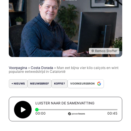
© Remco Stoffer
Voorpagina
»
Costa Dorada
»
Man eet bijna vier kilo calçots en wint
populaire eetwedstrijd in Catalonië
+ NIEUWS
NIEUWSBRIEF
KOFFIE?
VOORKEURSBRON
LUISTER NAAR DE SAMENVATTING
Elapsed time: 0 seconds
Duratio
00:00
00:45