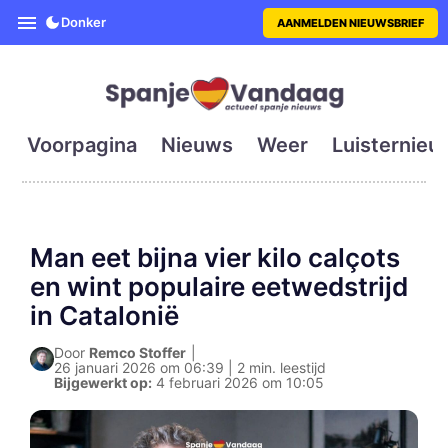
SpanjeVandaag is de eerste en g
Donker
AANMELDEN NIEUWSBRIEF
Voorpagina
Nieuws
Weer
Luisternieu
Man eet bijna vier kilo calçots
en wint populaire eetwedstrijd
in Catalonië
Door
Remco Stoffer
|
26 januari 2026 om 06:39 | 2 min. leestijd
Bijgewerkt op:
4 februari 2026 om 10:05