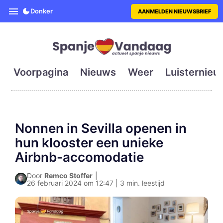
SpanjeVandaag is de eerste en g
Donker
AANMELDEN NIEUWSBRIEF
Voorpagina
Nieuws
Weer
Luisternieu
Nonnen in Sevilla openen in
hun klooster een unieke
Airbnb-accomodatie
Door
Remco Stoffer
|
26 februari 2024 om 12:47 | 3 min. leestijd