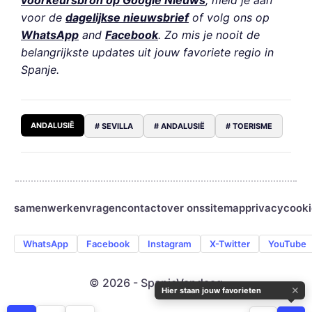
voorkeursbron op Google Nieuws
, meld je aan
voor de
dagelijkse nieuwsbrief
of volg ons op
WhatsApp
and
Facebook
. Zo mis je nooit de
belangrijkste updates uit jouw favoriete regio in
Spanje.
ANDALUSIË
# SEVILLA
# ANDALUSIË
# TOERISME
samenwerken
vragen
contact
over ons
sitemap
privacy
cooki
WhatsApp
Facebook
Instagram
X-Twitter
YouTube
© 2026 - SpanjeVandaag
✕
Hier staan jouw favorieten