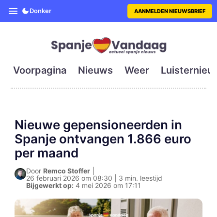
SpanjeVandaag is de eerste en g
Donker
AANMELDEN NIEUWSBRIEF
Voorpagina
Nieuws
Weer
Luisternieu
Nieuwe gepensioneerden in
Spanje ontvangen 1.866 euro
per maand
Door
Remco Stoffer
|
26 februari 2026 om 08:30 | 3 min. leestijd
Bijgewerkt op:
4 mei 2026 om 17:11