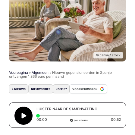
© canva / stock
Voorpagina
»
Algemeen
»
Nieuwe gepensioneerden in Spanje
ontvangen 1.866 euro per maand
+ NIEUWS
NIEUWSBRIEF
KOFFIE?
VOORKEURSBRON
LUISTER NAAR DE SAMENVATTING
Elapsed time: 0 seconds
Duration
00:00
00:52