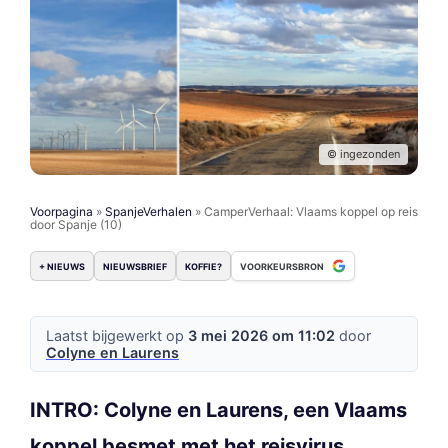
© ingezonden
Voorpagina
»
SpanjeVerhalen
»
CamperVerhaal: Vlaams koppel op reis
door Spanje (10)
+ NIEUWS
NIEUWSBRIEF
KOFFIE?
VOORKEURSBRON
Laatst bijgewerkt op
3 mei 2026 om 11:02
door
Colyne en Laurens
INTRO: Colyne en Laurens, een Vlaams
koppel besmet met het reisvirus,