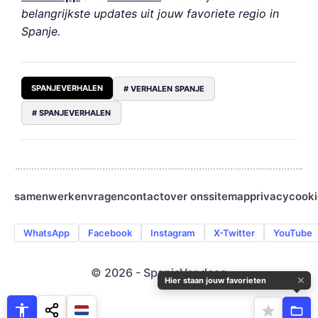
belangrijkste updates uit jouw favoriete regio in
Spanje.
SPANJEVERHALEN
# VERHALEN SPANJE
# SPANJEVERHALEN
samenwerken
vragen
contact
over ons
sitemap
privacy
cooki
WhatsApp
Facebook
Instagram
X-Twitter
YouTube
© 2026 - SpanjeVandaag
✕
Hier staan jouw favorieten