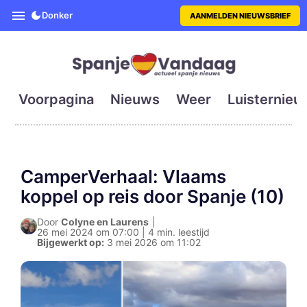
SpanjeVandaag is de eerste en g
Donker
AANMELDEN NIEUWSBRIEF
Voorpagina
Nieuws
Weer
Luisternieu
CamperVerhaal: Vlaams
koppel op reis door Spanje (10)
Door
Colyne en Laurens
|
26 mei 2024 om 07:00 | 4 min. leestijd
Bijgewerkt op:
3 mei 2026 om 11:02