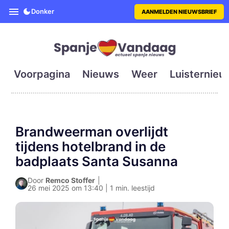
SpanjeVandaag is de eerste en g
Donker
AANMELDEN NIEUWSBRIEF
Voorpagina
Nieuws
Weer
Luisternieu
Brandweerman overlijdt
tijdens hotelbrand in de
badplaats Santa Susanna
Door
Remco Stoffer
|
26 mei 2025 om 13:40 | 1 min. leestijd