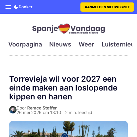
SpanjeVandaag is de eerste en g
Donker
AANMELDEN NIEUWSBRIEF
Voorpagina
Nieuws
Weer
Luisternieu
Torrevieja wil voor 2027 een
einde maken aan loslopende
kippen en hanen
Door
Remco Stoffer
|
26 mei 2026 om 13:10 | 2 min. leestijd