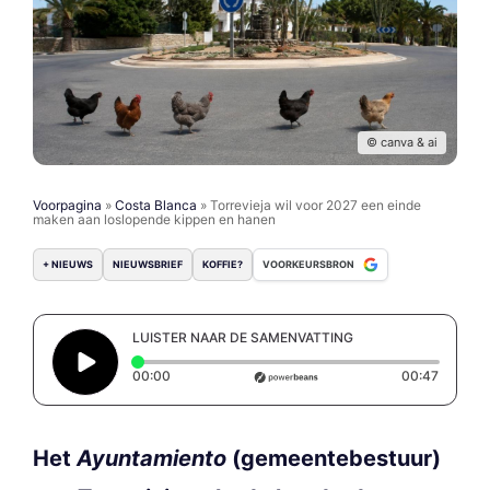
© canva & ai
Voorpagina
»
Costa Blanca
»
Torrevieja wil voor 2027 een einde
maken aan loslopende kippen en hanen
+ NIEUWS
NIEUWSBRIEF
KOFFIE?
VOORKEURSBRON
LUISTER NAAR DE SAMENVATTING
Elapsed time: 0 seconds
Duratio
00:00
00:47
Het
Ayuntamiento
(gemeentebestuur)