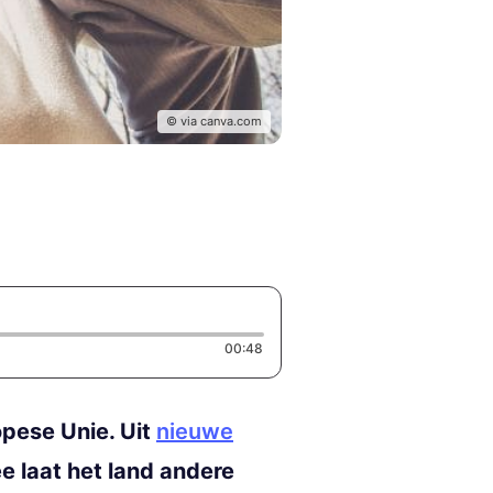
© via canva.com
Duration: 48 seconds
00:48
opese Unie. Uit
nieuwe
e laat het land andere