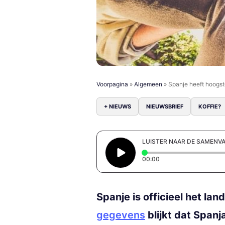
Voorpagina
»
Algemeen
»
Spanje heeft hoogs
+ NIEUWS
NIEUWSBRIEF
KOFFIE?
LUISTER NAAR DE SAMENV
Elapsed time: 0 secon
00:00
Spanje is officieel het la
gegevens
blijkt dat Span