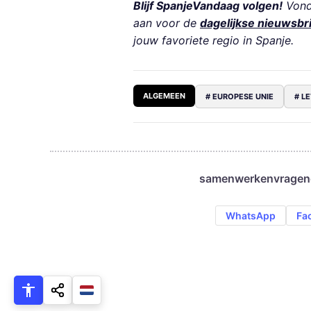
Blijf SpanjeVandaag volgen!
Vond 
aan voor de
dagelijkse nieuwsbr
jouw favoriete regio in Spanje.
ALGEMEEN
# EUROPESE UNIE
# L
samenwerken
vragen
WhatsApp
Fa