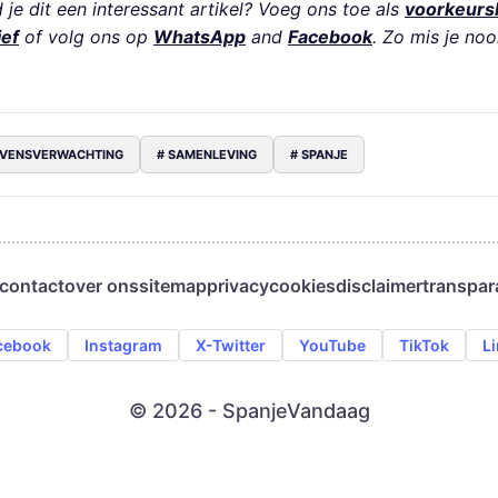
je dit een interessant artikel? Voeg ons toe als
voorkeurs
ief
of volg ons op
WhatsApp
and
Facebook
. Zo mis je noo
EVENSVERWACHTING
# SAMENLEVING
# SPANJE
contact
over ons
sitemap
privacy
cookies
disclaimer
transpar
cebook
Instagram
X-Twitter
YouTube
TikTok
L
© 2026 - SpanjeVandaag