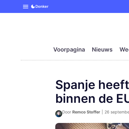
SpanjeVandaag is de eerst
Donker
Voorpagina
Nieuws
We
Spanje heef
binnen de E
Door
Remco Stoffer
|
26 september