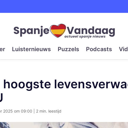
e en grootste digitale kra
er
Luisternieuws
Puzzels
Podcasts
Vid
t hoogste levensverwa
U
 2025 om 09:00 | 2 min. leestijd