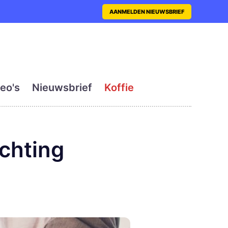
nt met actueel en dagelij
AANMELDEN NIEUWSBRIEF
eo's
Nieuwsbrief
Koffie
chting