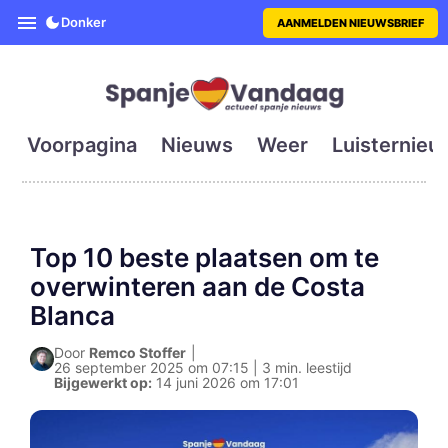
SpanjeVandaag is de eerste en g
Donker
AANMELDEN NIEUWSBRIEF
Voorpagina
Nieuws
Weer
Luisternieu
Top 10 beste plaatsen om te
overwinteren aan de Costa
Blanca
Door
Remco Stoffer
|
26 september 2025 om 07:15 | 3 min. leestijd
Bijgewerkt op:
14 juni 2026 om 17:01