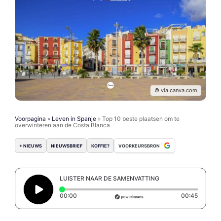
© via canva.com
Voorpagina
»
Leven in Spanje
»
Top 10 beste plaatsen om te
overwinteren aan de Costa Blanca
+ NIEUWS
NIEUWSBRIEF
KOFFIE?
VOORKEURSBRON
LUISTER NAAR DE SAMENVATTING
Elapsed time: 0 seconds
Duratio
00:00
00:45