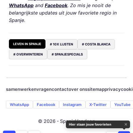
WhatsApp
and
Facebook
. Zo mis je nooit de
belangrijkste updates uit jouw favoriete regio in
Spanje.
LEVEN IN SPANJE
# 10X LIJSTEN
# COSTA BLANCA
# OVERWINTEREN
# SPANJESPECIALS
samenwerken
vragen
contact
over ons
sitemap
privacy
cooki
WhatsApp
Facebook
Instagram
X-Twitter
YouTube
© 2026 - SpanjeVandaag
✕
Hier staan jouw favorieten