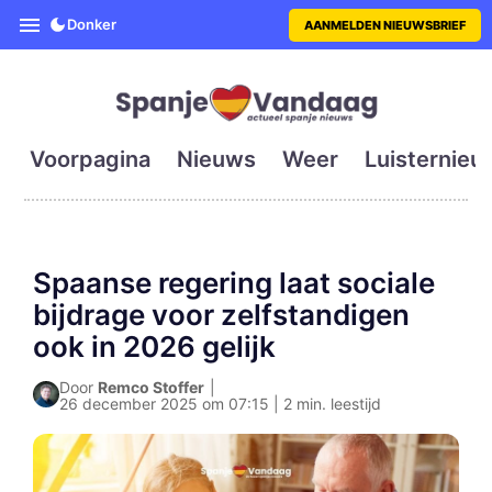
SpanjeVandaag is de eerste en g
Donker
AANMELDEN NIEUWSBRIEF
Voorpagina
Nieuws
Weer
Luisternieu
Spaanse regering laat sociale
bijdrage voor zelfstandigen
ook in 2026 gelijk
Door
Remco Stoffer
|
26 december 2025 om 07:15 | 2 min. leestijd