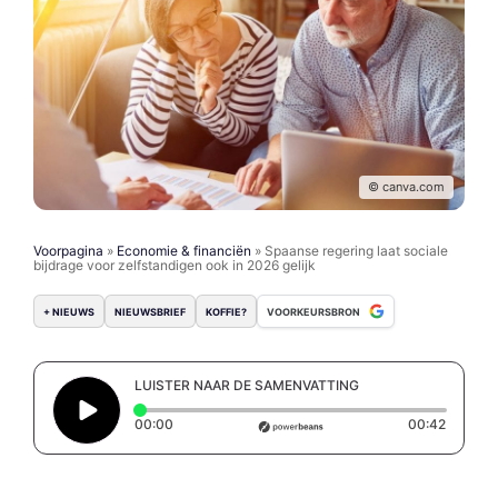
© canva.com
Voorpagina
»
Economie & financiën
»
Spaanse regering laat sociale
bijdrage voor zelfstandigen ook in 2026 gelijk
+ NIEUWS
NIEUWSBRIEF
KOFFIE?
VOORKEURSBRON
LUISTER NAAR DE SAMENVATTING
Elapsed time: 0 seconds
Duratio
00:00
00:42