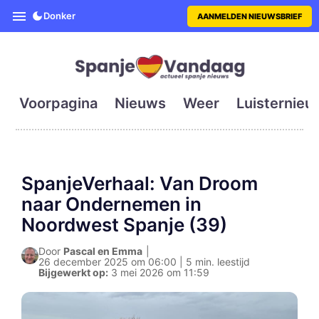
SpanjeVandaag is de eerste en g
Donker
AANMELDEN NIEUWSBRIEF
Voorpagina
Nieuws
Weer
Luisternieu
SpanjeVerhaal: Van Droom
naar Ondernemen in
Noordwest Spanje (39)
Door
Pascal en Emma
|
26 december 2025 om 06:00 | 5 min. leestijd
Bijgewerkt op:
3 mei 2026 om 11:59