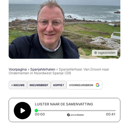
© ingezonden
Voorpagina
»
SpanjeVerhalen
»
SpanjeVerhaal: Van Droom naar
Ondernemen in Noordwest Spanje (39)
+ NIEUWS
NIEUWSBRIEF
KOFFIE?
VOORKEURSBRON
LUISTER NAAR DE SAMENVATTING
Elapsed time: 0 seconds
Duration
00:00
00:41