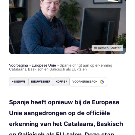
© Remco Stoffer
Voorpagina
»
Europese Unie
»
Spanje dringt aan op erkenning
Catalaans, Baskisch en Galicisch als EU-talen
+ NIEUWS
NIEUWSBRIEF
KOFFIE?
VOORKEURSBRON
Spanje heeft opnieuw bij de Europese
Unie aangedrongen op de officiële
erkenning van het Catalaans, Baskisch
en Galicisch als EU-talen. Deze stap