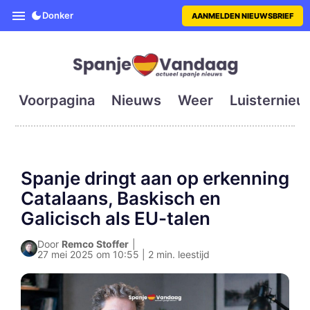
SpanjeVandaag is de eerste en g
Donker
AANMELDEN NIEUWSBRIEF
Voorpagina
Nieuws
Weer
Luisternieu
Spanje dringt aan op erkenning
Catalaans, Baskisch en
Galicisch als EU-talen
Door
Remco Stoffer
|
27 mei 2025 om 10:55 | 2 min. leestijd