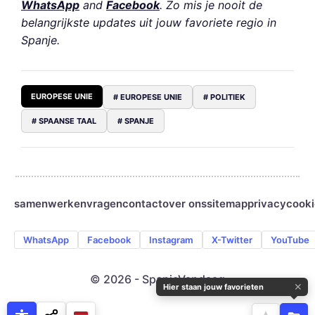
WhatsApp
and
Facebook
. Zo mis je nooit de
belangrijkste updates uit jouw favoriete regio in
Spanje.
EUROPESE UNIE
# EUROPESE UNIE
# POLITIEK
# SPAANSE TAAL
# SPANJE
samenwerken
vragen
contact
over ons
sitemap
privacy
cooki
WhatsApp
Facebook
Instagram
X-Twitter
YouTube
© 2026 - SpanjeVandaag
✕
Hier staan jouw favorieten