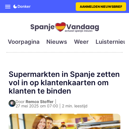
SpanjeVandaag is de eerste en g
Donker
AANMELDEN NIEUWSBRIEF
Voorpagina
Nieuws
Weer
Luisternieu
Supermarkten in Spanje zetten
vol in op klantenkaarten om
klanten te binden
Door
Remco Stoffer
|
27 mei 2025 om 07:00 | 2 min. leestijd