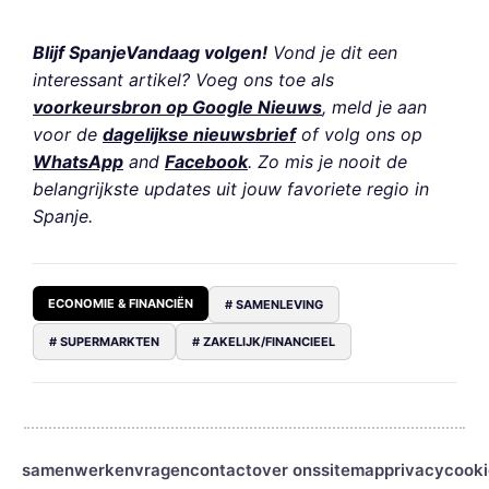
Blijf SpanjeVandaag volgen!
Vond je dit een
interessant artikel? Voeg ons toe als
voorkeursbron op Google Nieuws
, meld je aan
voor de
dagelijkse nieuwsbrief
of volg ons op
WhatsApp
and
Facebook
. Zo mis je nooit de
belangrijkste updates uit jouw favoriete regio in
Spanje.
ECONOMIE & FINANCIËN
# SAMENLEVING
# SUPERMARKTEN
# ZAKELIJK/FINANCIEEL
samenwerken
vragen
contact
over ons
sitemap
privacy
cooki