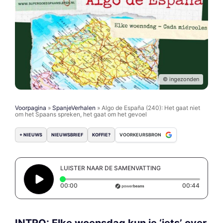
© ingezonden
Voorpagina
»
SpanjeVerhalen
»
Algo de España (240): Het gaat niet
om het Spaans spreken, het gaat om het gevoel
+ NIEUWS
NIEUWSBRIEF
KOFFIE?
VOORKEURSBRON
LUISTER NAAR DE SAMENVATTING
Elapsed time: 0 seconds
Duratio
00:00
00:44
INTRO: Elke woensdag kun je ‘iets’ over