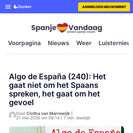
SpanjeVandaag is de eerste en g
Donker
AANMELDEN NIEUWSBRIEF
Voorpagina
Nieuws
Weer
Luisternieu
Algo de España (240): Het
gaat niet om het Spaans
spreken, het gaat om het
gevoel
Door
Cintha van Marrewijk
|
27 mei 2026 om 08:14 | 7 min. leestijd