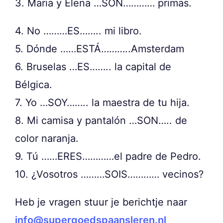
3. Maria y Elena …SON………… primas.
4. No ………ES…….. mi libro.
5. Dónde ……ESTÁ………..Amsterdam
6. Bruselas …ES…….. la capital de
Bélgica.
7. Yo …SOY…….. la maestra de tu hija.
8. Mi camisa y pantalón …SON….. de
color naranja.
9. Tú ……ERES…………el padre de Pedro.
10. ¿Vosotros ………SOIS………… vecinos?
Heb je vragen stuur je berichtje naar
info@supergoedspaansleren.nl