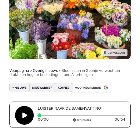
© canva.com
Voorpagina
»
Overig nieuws
»
Bloemisten in Spanje verwachten
drukte en hogere bestedingen rond Allerheiligen
+ NIEUWS
NIEUWSBRIEF
KOFFIE?
VOORKEURSBRON
LUISTER NAAR DE SAMENVATTING
Elapsed time: 0 seconds
Duratio
00:00
00:54