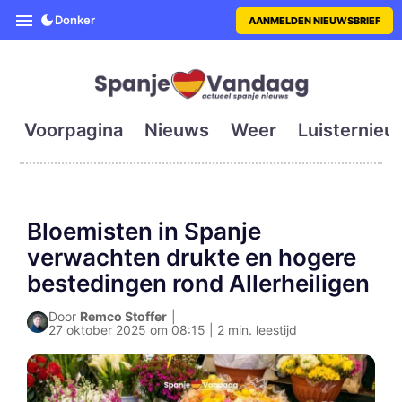
SpanjeVandaag is de eerste en g
Donker
AANMELDEN NIEUWSBRIEF
Voorpagina
Nieuws
Weer
Luisternieu
Bloemisten in Spanje
verwachten drukte en hogere
bestedingen rond Allerheiligen
Door
Remco Stoffer
|
27 oktober 2025 om 08:15 | 2 min. leestijd