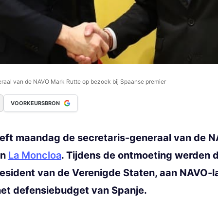
eraal van de NAVO Mark Rutte op bezoek bij Spaanse premier
VOORKEURSBRON
eft maandag de secretaris-generaal van de N
an
La Moncloa
. Tijdens de ontmoeting werden 
sident van de Verenigde Staten, aan NAVO-lan
het defensiebudget van Spanje.