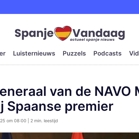
e en grootste digitale kra
er
Luisternieuws
Puzzels
Podcasts
Vid
generaal van de NAVO 
ij Spaanse premier
25 om 08:00 | 2 min. leestijd