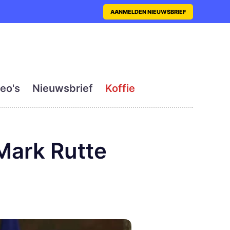
nt met actueel en dagelij
AANMELDEN NIEUWSBRIEF
eo's
Nieuwsbrief
Koffie
Mark Rutte