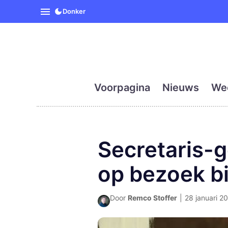
SpanjeVandaag is de eerst
Donker
Voorpagina
Nieuws
We
Secretaris-
op bezoek b
Door
Remco Stoffer
|
28 januari 20