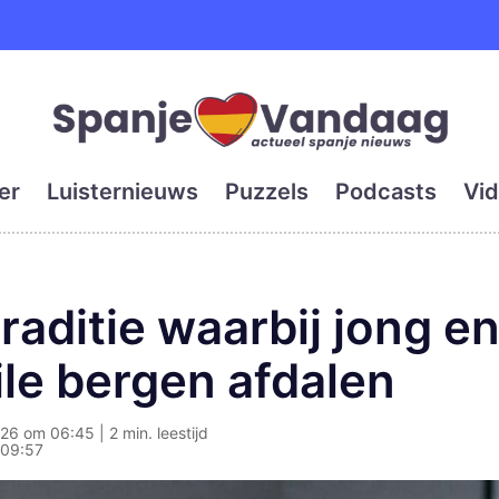
e en grootste digitale kra
er
Luisternieuws
Puzzels
Podcasts
Vid
raditie waarbij jong e
ile bergen afdalen
26 om 06:45 | 2 min. leestijd
 09:57