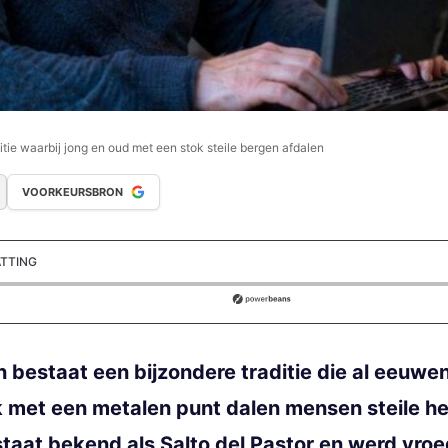
itie waarbij jong en oud met een stok steile bergen afdalen
VOORKEURSBRON
ATTING
ds
 bestaat een bijzondere traditie die al eeuw
 met een metalen punt dalen mensen steile hel
staat bekend als Salto del Pastor en werd vro