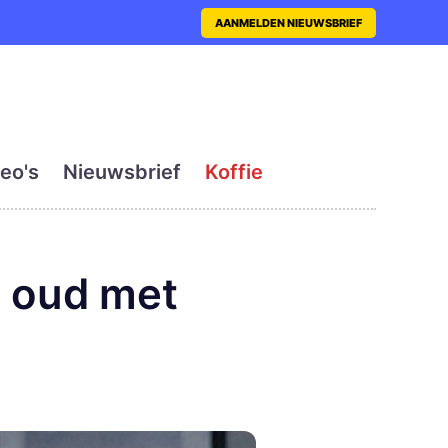
nt met actueel en dagelij
AANMELDEN NIEUWSBRIEF
eo's
Nieuwsbrief
Koffie
n oud met