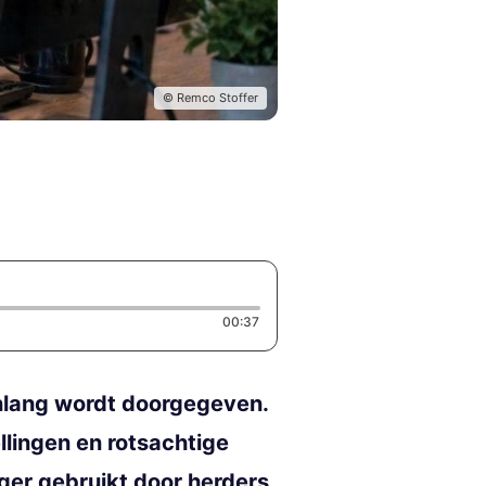
© Remco Stoffer
Duration: 37 seconds
00:37
enlang wordt doorgegeven.
lingen en rotsachtige
eger gebruikt door herders