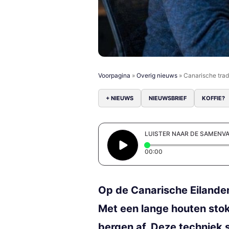
Voorpagina
»
Overig nieuws
»
Canarische trad
+ NIEUWS
NIEUWSBRIEF
KOFFIE?
LUISTER NAAR DE SAMENV
Elapsed time: 0 secon
00:00
Op de Canarische Eilanden
Met een lange houten stok
bergen af. Deze techniek 