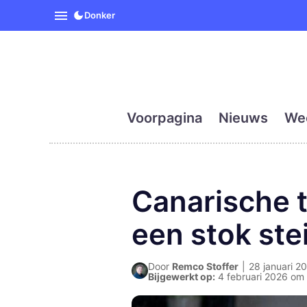
SpanjeVandaag is de eerst
Donker
Voorpagina
Nieuws
We
Canarische t
een stok ste
Door
Remco Stoffer
|
28 januari 20
Bijgewerkt op:
4 februari 2026 om